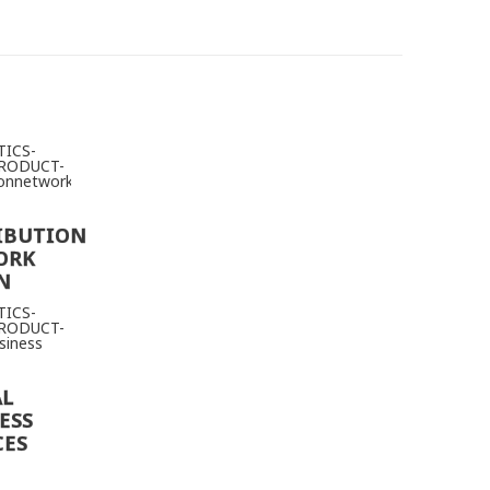
IBUTION
ORK
N
AL
ESS
CES