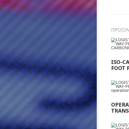
ΠΡΟΪΟ
ISO-C
FOOT 
OPERA
TRAN