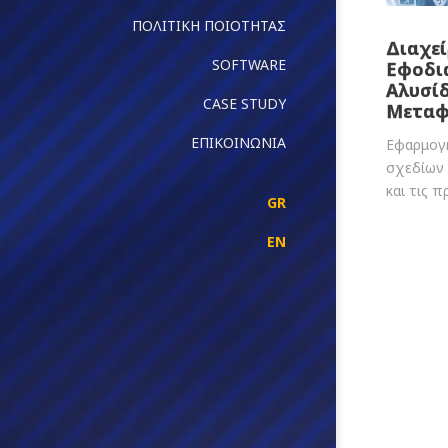
ΠΟΛΙΤΙΚΗ ΠΟΙΟΤΗΤΑΣ
Διαχεί
SOFTWARE
Εφοδι
Αλυσί
CASE STUDY
Μετα
ΕΠΙΚΟΙΝΩΝΙΑ
Εφαρμογ
σχεδίων 
και τις π
GR
EN