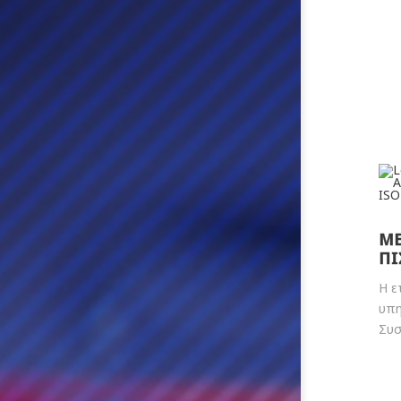
ΜΕ
ΠΙ
Η ε
υπη
Συσ