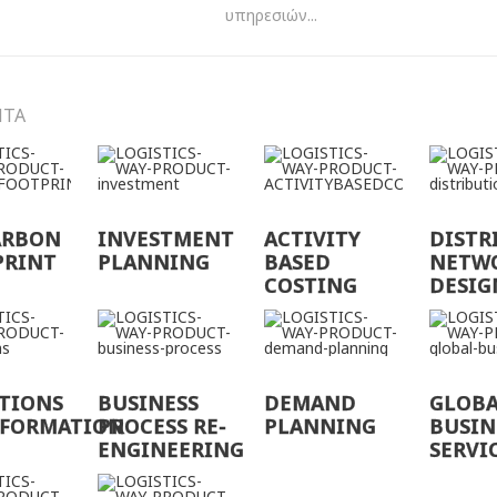
υπηρεσιών...
ΝΤΑ
ARBON
INVESTMENT
ACTIVITY
DISTR
PRINT
PLANNING
BASED
NETW
COSTING
DESIG
TIONS
BUSINESS
DEMAND
GLOB
SFORMATION
PROCESS RE-
PLANNING
BUSIN
ENGINEERING
SERVI