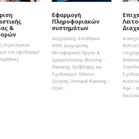
ριση
Εφαρμογή
Επιχε
αστικής
Πληροφοριακών
Λειτο
δας &
συστημάτων
Διαχε
φορών
Διαχείρισης Αποθηκών
Ανασχε
ή στρατηγικών
WMS Διαχείρισης
Βελτισ
για τον εφοδιασμό
Μεταφορικού Έργου &
επιχει
ρομήθειες
Δρομολόγησης (Routing –
διαδικα
Planning) Πρόβλεψης και
Transfo
Σχεδιασμού πλάνου
Σχεδια
ζήτησης Demand Planning –
Αναπτυξ
FDRP...
Plan – 
δικτύου