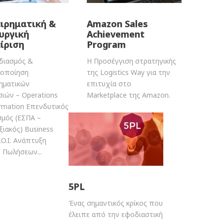
ιρηματική &
Amazon Sales
υργική
Achievement
ίριση
Program
διασμός &
Η Προσέγγιση στρατηγικής
τοποίηση
της Logistics Way για την
ρηματικών
επιτυχία στο
σιών – Operations
Marketplace της Amazon.
rmation Επενδυτικός
σμός (ΕΣΠΑ –
ιακός) Business
R.O.I. Ανάπτυξη
 Πωλήσεων...
5PL
Ένας σημαντικός κρίκος που
έλειπε από την εφοδιαστική