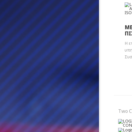
ΜΕ
ΠΙ
Η ε
υπη
Συσ
Two C