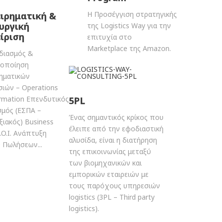
Η Προσέγγιση στρατηγικής
ιρηματική &
υργική
της Logistics Way για την
ίριση
επιτυχία στο
Marketplace της Amazon.
διασμός &
τοποίηση
ρηματικών
σιών – Operations
rmation Επενδυτικός
5PL
σμός (ΕΣΠΑ –
Ένας σημαντικός κρίκος που
ιακός) Business
έλειπε από την εφοδιαστική
R.O.I. Ανάπτυξη
αλυσίδα, είναι η διατήρηση
 Πωλήσεων...
της επικοινωνίας μεταξύ
των βιομηχανικών και
εμπορικών εταιρειών με
τους παρόχους υπηρεσιών
logistics (3PL – Third party
logistics).