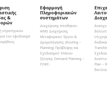
ριση
Εφαρμογή
Επιχε
αστικής
Πληροφοριακών
Λειτο
δας &
συστημάτων
Διαχε
φορών
Διαχείρισης Αποθηκών
Ανασχε
ή στρατηγικών
WMS Διαχείρισης
Βελτισ
για τον εφοδιασμό
Μεταφορικού Έργου &
επιχει
ρομήθειες
Δρομολόγησης (Routing –
διαδικα
Planning) Πρόβλεψης και
Transfo
Σχεδιασμού πλάνου
Σχεδια
ζήτησης Demand Planning –
Αναπτυξ
FDRP...
Plan – 
δικτύου