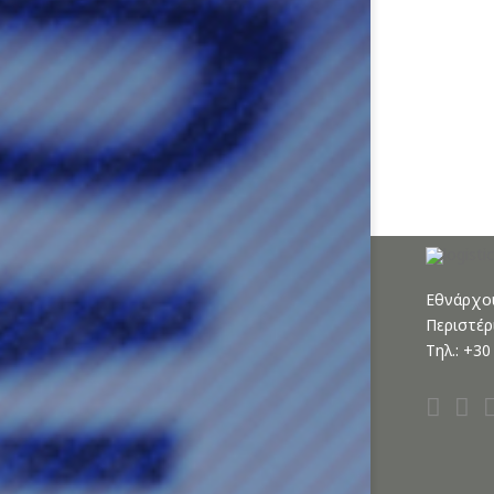
F
Εθνάρχου
Περιστέρ
Τηλ.: +3