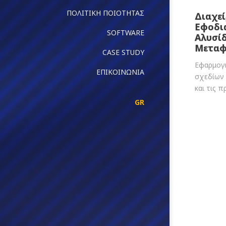
ΠΟΛΙΤΙΚΗ ΠΟΙΟΤΗΤΑΣ
Διαχεί
Εφοδι
SOFTWARE
Αλυσί
Μετα
CASE STUDY
Εφαρμογ
ΕΠΙΚΟΙΝΩΝΙΑ
σχεδίων 
και τις π
GR