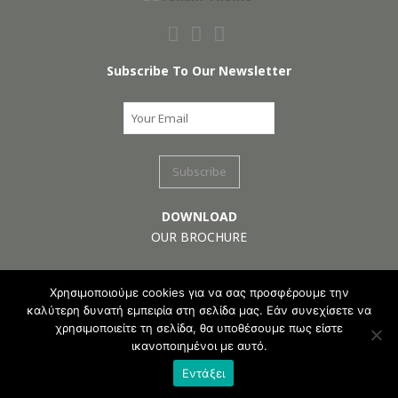
Subscribe To Our Newsletter
DOWNLOAD
OUR BROCHURE
Certifications
Χρησιμοποιούμε cookies για να σας προσφέρουμε την
TÜV AUSTRIA
καλύτερη δυνατή εμπειρία στη σελίδα μας. Εάν συνεχίσετε να
AXIA CERT
χρησιμοποιείτε τη σελίδα, θα υποθέσουμε πως είστε
ικανοποιημένοι με αυτό.
Copyright 2023 | Logistics Way Official Web Site. All Rights Reserved.
Created by
Εντάξει
Privacy Policy