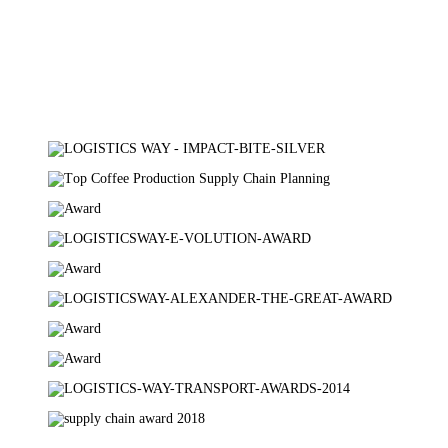
OUR BROCHURE
Πιστοποιήσεις
TÜV AUSTRIA
AXIA CERT