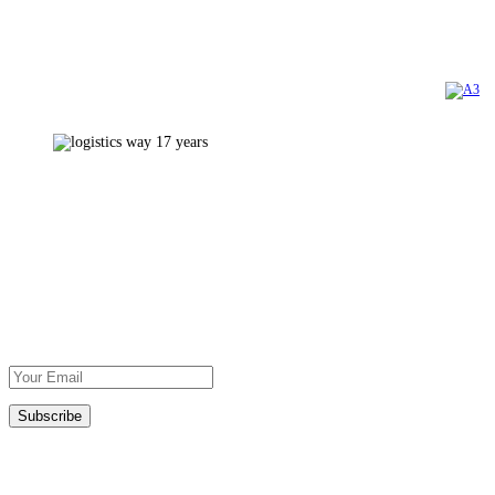
Copyright 2023 | Logistics Way Official Web Site. All Rights Reserved. Created by
Εθνάρχου Μακαρίου 31 , 121 31 Περιστέρι
Τηλ.: +30 210 5812250
Εγγραφή στο Newsletter
DOWNLOAD