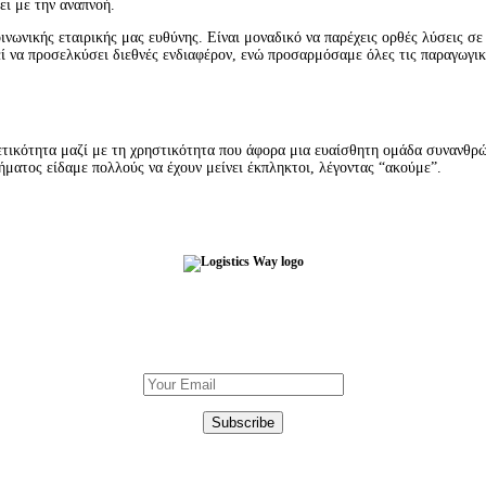
ει με την αναπνοή.
ινωνικής εταιρικής μας ευθύνης. Είναι μοναδικό να παρέχεις ορθές λύσεις 
να προσελκύσει διεθνές ενδιαφέρον, ενώ προσαρμόσαμε όλες τις παραγωγικές
ρετικότητα μαζί με τη χρηστικότητα που άφορα μια ευαίσθητη ομάδα συνανθρ
ατος είδαμε πολλούς να έχουν μείνει έκπληκτοι, λέγοντας “ακούμε”.
Εγγραφή στο Newsletter
DOWNLOAD
OUR BROCHURE